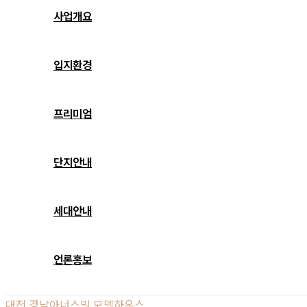
사업개요
입지환경
프리미엄
단지안내
세대안내
언론홍보
대전 경남아너스빌 모델하우스